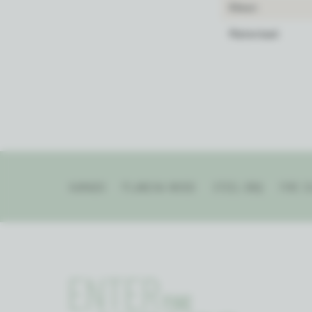
Kleur:
Materiaal:
KAMADO
PLANCHA WOOD
STEEL BBQ
FIRE S