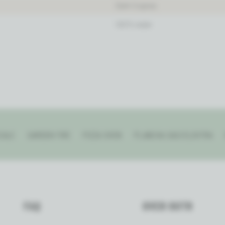
Dark Cognac
100% leder
CALE
GARDEN FIRE
PIZZA OVEN
PLANCHA GAS/ELEKTRA
FAQ
OVER OUTR