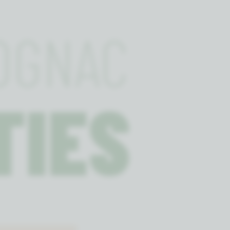
OGNAC
TIES