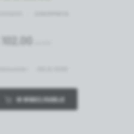
CIFICATIES
VERKOOPPUNTEN
 102,00
incl. BTW
tikelnummer:
002.02.16.002
IN WINKELMANDJE