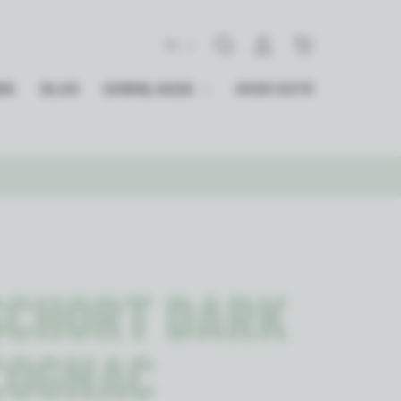
Zoeken
Aanmelden
Winkelwagen
NL
RE
BLOG
DOWNLOADS
OVER OUTR
SCHORT DARK
COGNAC