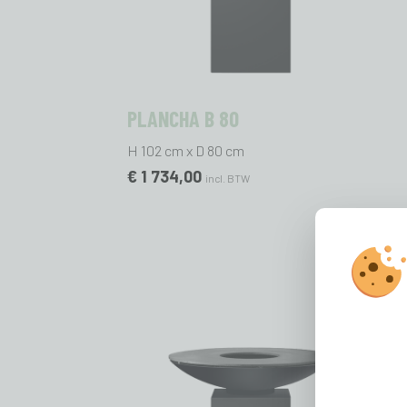
PLANCHA B 80
H 102 cm x D 80 cm
€ 1 734,00
incl. BTW