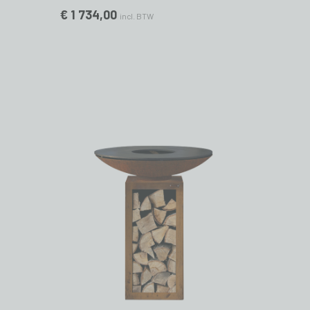
€ 1 734,00
incl. BTW