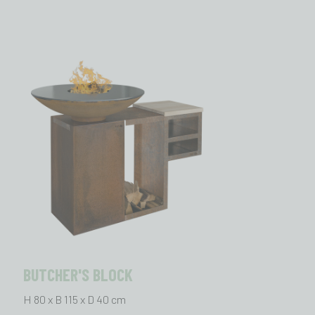
BUTCHER'S BLOCK
H 80 x B 115 x D 40 cm