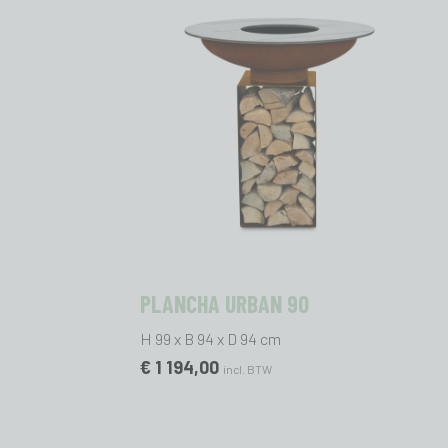
PLANCHA URBAN 90
H 99 x B 94 x D 94 cm
€ 1 194,00
incl. BTW