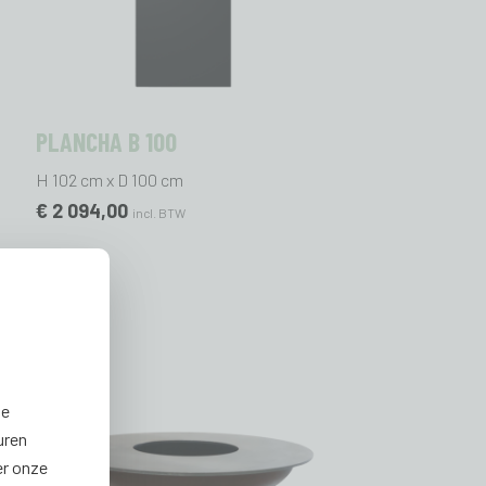
PLANCHA B 100
H 102 cm x D 100 cm
€ 2 094,00
incl. BTW
ze
uren
er onze