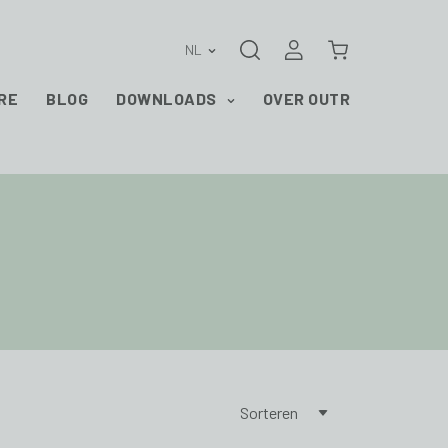
Zoeken
Aanmelden
Winkelwagen
NL
RE
BLOG
DOWNLOADS
OVER OUTR
Sorteren