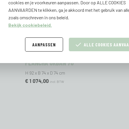
cookies en je voorkeuren aanpassen. Door op ALLE COOKIES
AANVAARDEN te klikken, ga je akkoord met het gebruik van all
zoals omschreven in ons beleid.
Bekijk cookiebeleid.
AANPASSEN
ALLE COOKIES AANVA
PLANCHA URBAN 70
H 92 x B 74 x D 74 cm
€ 1 074,00
incl. BTW