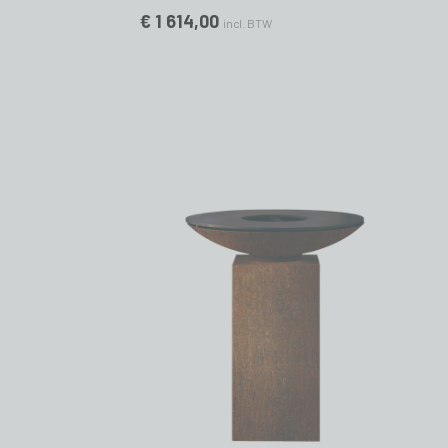
€ 1 614,00
incl. BTW