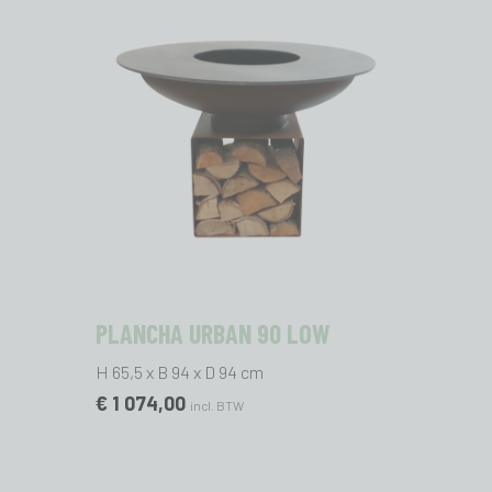
PLANCHA URBAN 90 LOW
H 65,5 x B 94 x D 94 cm
€ 1 074,00
incl. BTW