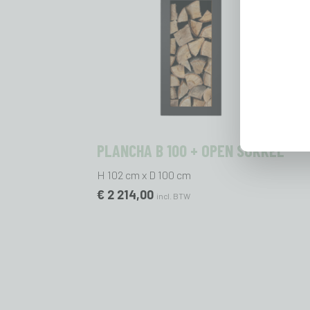
PLANCHA B 100 + OPEN SOKKEL
H 102 cm x D 100 cm
€ 2 214,00
incl. BTW