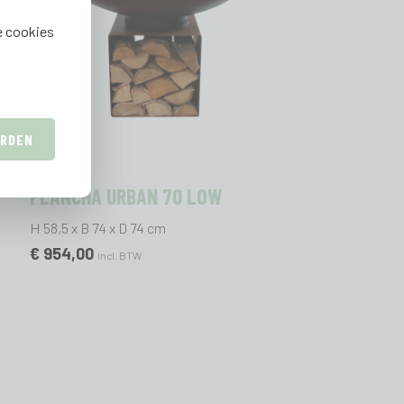
e cookies
ARDEN
PLANCHA URBAN 70 LOW
H 58,5 x B 74 x D 74 cm
€ 954,00
incl. BTW