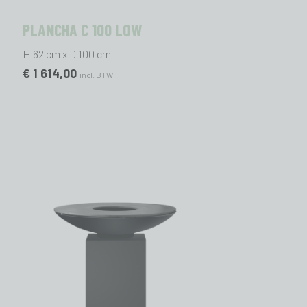
PLANCHA C 100 LOW
H 62 cm x D 100 cm
€ 1 614,00
incl. BTW