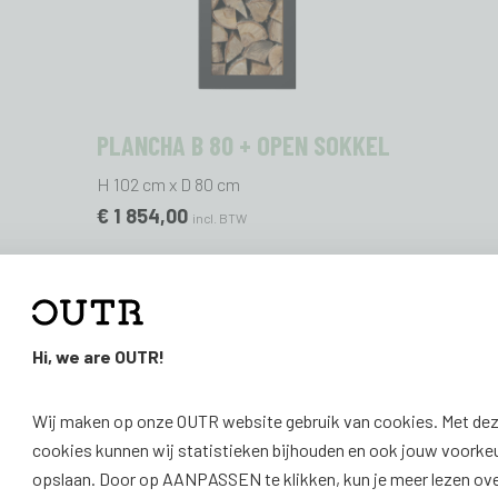
PLANCHA B 80 + OPEN SOKKEL
H 102 cm x D 80 cm
€ 1 854,00
incl. BTW
Hi, we are OUTR!
Wij maken op onze OUTR website gebruik van cookies. Met de
cookies kunnen wij statistieken bijhouden en ook jouw voorke
opslaan. Door op AANPASSEN te klikken, kun je meer lezen ov