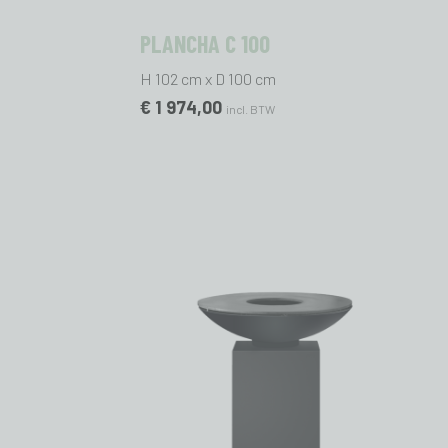
PLANCHA C 100
H 102 cm x D 100 cm
€ 1 974,00
incl. BTW