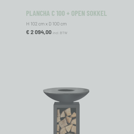
PLANCHA C 100 + OPEN SOKKEL
H 102 cm x D 100 cm
€ 2 094,00
incl. BTW