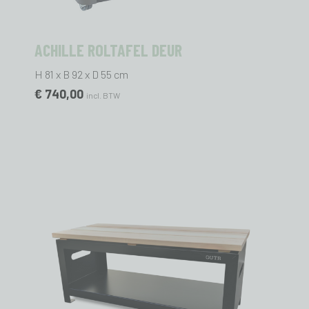
ACHILLE ROLTAFEL DEUR
H 81 x B 92 x D 55 cm
€ 740,00
incl. BTW