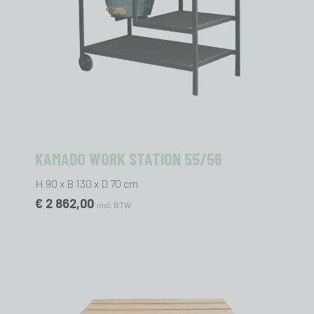
KAMADO WORK STATION 55/56
H 90 x B 130 x D 70 cm
€ 2 862,00
incl. BTW