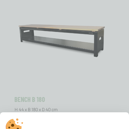
BENCH B 180
H 44 x B 180 x D 40 cm
€ 981,00
incl. BTW