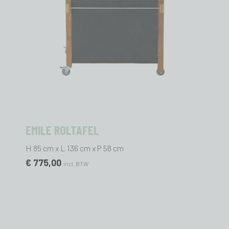
EMILE ROLTAFEL
H 85 cm x L 136 cm x P 58 cm
€ 775,00
incl. BTW