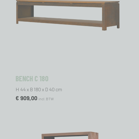
BENCH C 180
H 44 x B 180 x D 40 cm
€ 909,00
incl. BTW