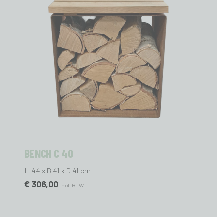
BENCH C 40
H 44 x B 41 x D 41 cm
€ 306,00
incl. BTW