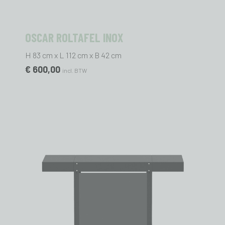
OSCAR ROLTAFEL INOX
H 83 cm x L 112 cm x B 42 cm
€ 600,00
incl. BTW