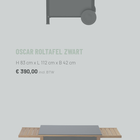
OSCAR ROLTAFEL ZWART
H 83 cm x L 112 cm x B 42 cm
€ 390,00
incl. BTW