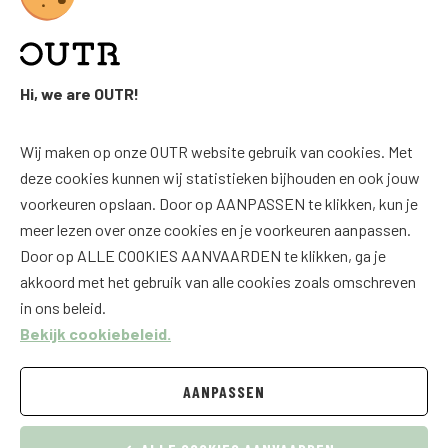
Hi, we are OUTR!
FAQ
SOCIAL
Wij maken op onze OUTR website gebruik van cookies. Met
FAQ
Facebook
deze cookies kunnen wij statistieken bijhouden en ook jouw
Downloads
Instagram
voorkeuren opslaan. Door op AANPASSEN te klikken, kun je
meer lezen over onze cookies en je voorkeuren aanpassen.
Productoverzicht
Door op ALLE COOKIES AANVAARDEN te klikken, ga je
akkoord met het gebruik van alle cookies zoals omschreven
© 2026
in ons beleid.
Bekijk cookiebeleid.
Algemene voorwaarden
Privacy
AANPASSEN
Cookies
Disclaimer