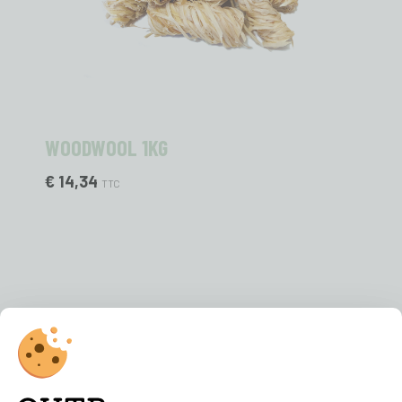
WOODWOOL 1KG
€ 14,34
TTC