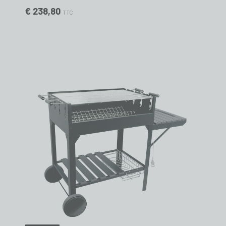
€ 238,80
TTC