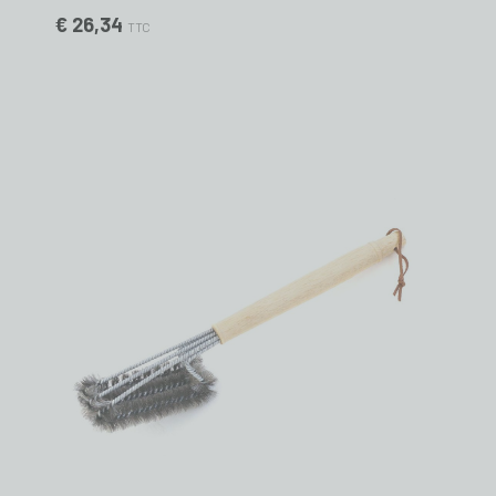
€ 26,34
TTC