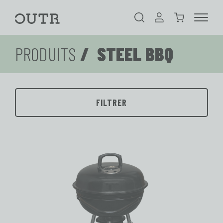
Cherchez
Enregistrer
Panier
Outr
MENU
d'achat
PRODUITS
/ STEEL BBQ
FILTRER