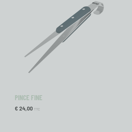
PINCE FINE
€ 24,00
TTC