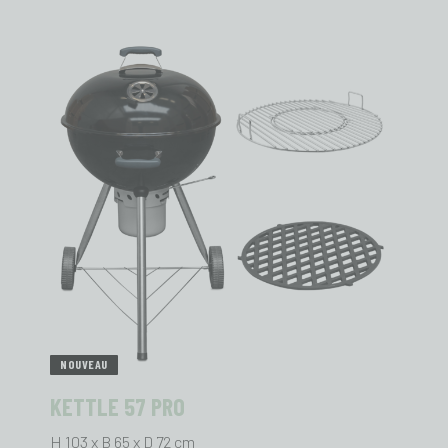
NOUVEAU
KETTLE 57 PRO
H 103 x B 65 x D 72 cm