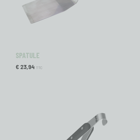
SPATULE
€ 23,94
TTC