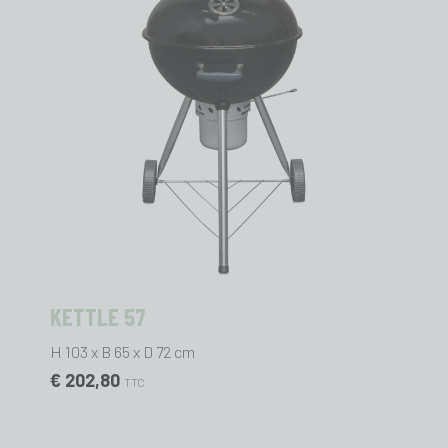
KETTLE 57
H 103 x B 65 x D 72 cm
€ 202,80
TTC